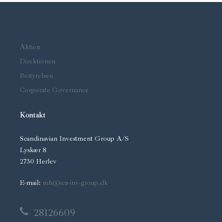
Aktien
Direktionen
Bestyrelsen
Corporate Governance
Kontakt
Scandinavian Investment Group A/S
Lyskær 8
2730 Herlev
E-mail:
mh@sca-inv-group.dk
28126609