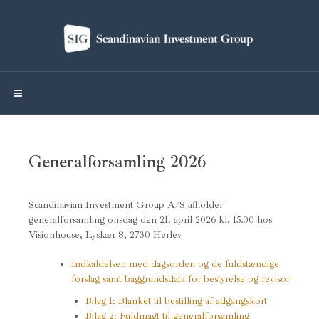
Generalforsamling 2026
Scandinavian Investment Group A/S afholder
generalforsamling onsdag den 21. april 2026 kl. 15.00 hos
Visionhouse, Lyskær 8, 2730 Herlev
Indkaldelsen med dagsorden og de fuldstændige
forslag samt baggrundsdata for bestyrelse og revisor
Bilag 1: Blanket til bestilling af adgangskort
Bilag 2: Fuldmagt til generalforsamling